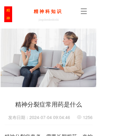
T
精
T
精 神 科 知 识  
o
o
神
jingshenkezhishi
g
g
g
g
l
l
e
e
n
n
a
a
v
v
i
i
g
g
a
a
t
t
i
i
o
o
n
n
精神分裂症常用药是什么
发布日期：2024-07-04 09:04:46
1256