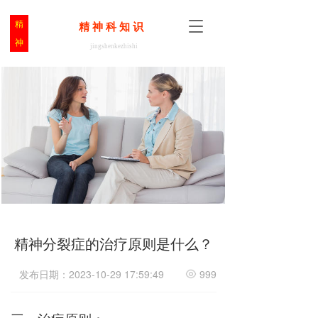
T
精
T
精 神 科 知 识  
o
o
神
jingshenkezhishi
g
g
g
g
l
l
e
e
n
n
a
a
v
v
i
i
g
g
a
a
t
t
i
i
o
o
n
n
精神分裂症的治疗原则是什么？
发布日期：2023-10-29 17:59:49
999