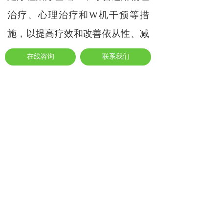
治疗、心理治疗和W机干预等措
施，以提高疗效和改善依从性、减
少自S和攻击行为发生。
在线咨询
联系我们
上一篇 :
精神分裂症吃什么好？
下一篇 :
精神分裂症有什么表现？
分享到：
长按或扫码识别 分享给好友